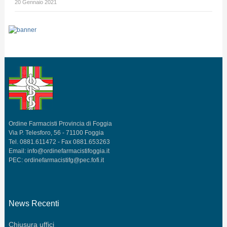
20 Gennaio 2021
Ordine Farmacisti Provincia di Foggia
Via P. Telesforo, 56 - 71100 Foggia
Tel. 0881.611472 - Fax 0881.653263
Email:
info@ordinefarmacistifoggia.it
PEC:
ordinefarmacistifg@pec.fofi.it
News Recenti
Chiusura uffici