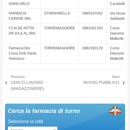
GIANCARLO
Cavallotti, 2
FARMACIA
STORNARELLA
0885437042
Via Giusepp
CERERE SRL
Garibaldi, 1
F.CIA DE NITTIS
TORREMAGGIORE
0882391320
Corso
DR.DA.E AL.SNC
Giacomo
Matteotti, 80
Farmacia Del
TORREMAGGIORE
0882383129
Corso
Corso Dott. Paolo
Giacomo
Antonacci
Matteotti, 12
Previous
Next
Navigazione articoli
Previous post:
CERCO LAVORO
Next post:
AVVISO PUBBLICO
(MAGAZZINIERE)
Cerca la farmacia di turno
Seleziona la città