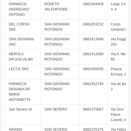
FARMACIA
ROSETO
0881594409
Largo Croce
ANDREANO
VALFORTORE
n. 4
ANTONIO
DEL CORSO
SAN GIOVANNI
0882453232
Corso
SNC
ROTONDO
Umberto I, 6
SAN GIOVANNI
SAN GIOVANNI
0882413498
Via Foggia,
SNC
ROTONDO
201
MEROLA
SAN GIOVANNI
0882412800
Via A. Moro,
DR.SSA VILMA
ROTONDO
60
LECCE SNC
SAN GIOVANNI
0882456006
Piazza
ROTONDO
Europa, 16
FARMACIA
SAN GIOVANNI
0882452740
Via de Bonis
GRAVINA DR.
ROTONDO
2
MARIA
ANTONIETTA
San Severo srl
SAN SEVERO
0882375667
Via Don
Felice
Canelli, 41
ARIANO
SAN SEVERO
0882225375
Via Felice