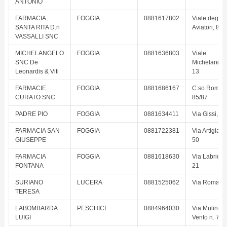
ANTONIO
FARMACIA
FOGGIA
0881617802
Viale degli
SANTA RITA D.ri
Aviatori, 88
VASSALLI SNC
MICHELANGELO
FOGGIA
0881636803
Viale
SNC De
Michelangel
Leonardis & Viti
13
FARMACIE
FOGGIA
0881686167
C.so Roma,
CURATO SNC
85/87
PADRE PIO
FOGGIA
0881634411
Via Gissi, 53
FARMACIA SAN
FOGGIA
0881722381
Via Artigiani 
GIUSEPPE
50
FARMACIA
FOGGIA
0881618630
Via Labriola,
FONTANA
21
SURIANO
LUCERA
0881525062
Via Roma, 2
TERESA
LABOMBARDA
PESCHICI
0884964030
Via Mulino a
LUIGI
Vento n. 7