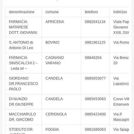
denominazione
comune
telefono
indirizzo
FARMACIA
APRICENA
0882641134
Viale Papa
MATARESE
Giovanni
DOTT. GIOVANNI
XXIII, 33/A
S. ANTONIO dr.
BOVINO
0881961125
Via Roma, 4
Antonio Di Leo
FARMACIA
CAGNANO
08848204
Via Brescia,
SINISCALCHI 2 –
VARANO
20
Leda srl –
GIORDANO
CANDELA
0885653077
Via
DR.FRANCESCO
Lapalorcia, 
PAOLO
DI NUNZIO
CANDELA
0885653063
Corso Vittori
DR.GIUSEPPE
Emanuele, 
MACCHIARULO
CERIGNOLA
0885423400
Via P.
DR. GIACOMO
Mascagni, 7
STODUTO DR.
FOGGIA
0881686063
Via Spagna,