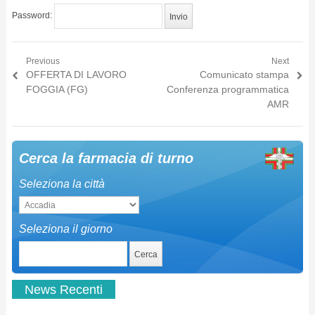
Password:
Previous
Next
Navigazione articoli
Previous post:
OFFERTA DI LAVORO
Next post:
Comunicato stampa
FOGGIA (FG)
Conferenza programmatica
AMR
Cerca la farmacia di turno
Seleziona la città
Seleziona il giorno
News Recenti