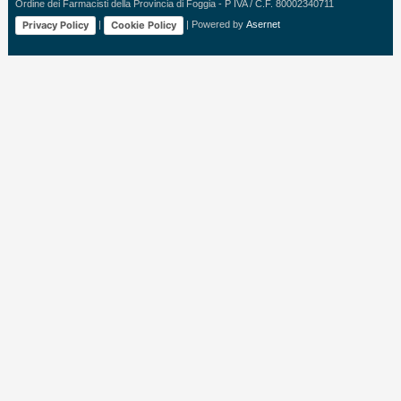
Ordine dei Farmacisti della Provincia di Foggia - P IVA / C.F. 80002340711
Privacy Policy
Cookie Policy
|
| Powered by
Asernet