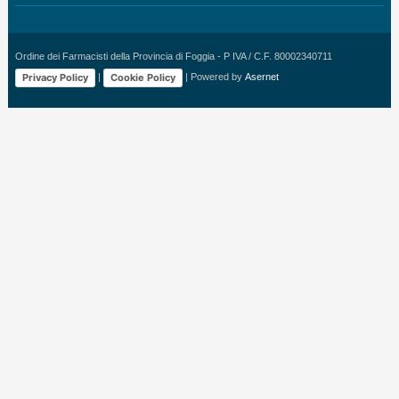
Ordine dei Farmacisti della Provincia di Foggia - P IVA / C.F. 80002340711
Privacy Policy
Cookie Policy
|
| Powered by
Asernet