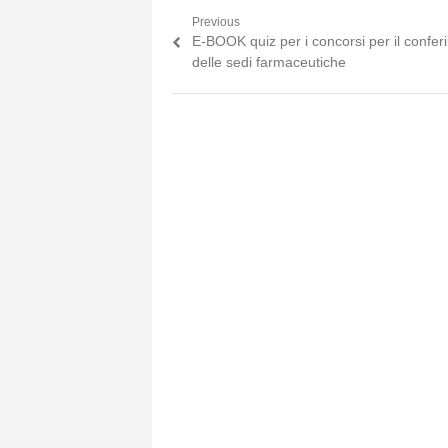
Previous
Navigazione articoli
Previous post:
E-BOOK quiz per i concorsi per il confe
delle sedi farmaceutiche