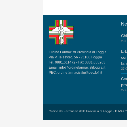
Ne
Chi
29 L
E-B
Ordine Farmacisti Provincia di Foggia
con
Via P. Telesforo, 56 - 71100 Foggia
Tel. 0881.611472 - Fax 0881.653263
far
Email:
info@ordinefarmacistifoggia.it
27 
PEC:
ordinefarmacistifg@pec.fofi.it
Co
pr
27 
Ordine dei Farmacisti della Provincia di Foggia - P IVA /