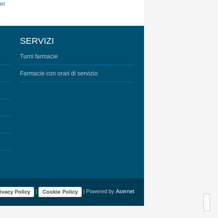
SERVIZI
Turni farmacie
Farmacie con orari di servizio
ivacy Policy
Cookie Policy
|
| Powered by
Asernet