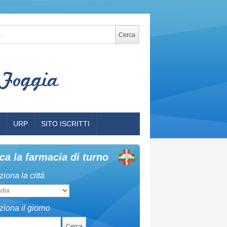
per:
Q
URP
SITO ISCRITTI
ca la farmacia di turno
iona la città
ziona il giorno