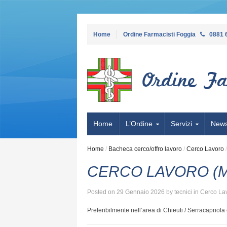
Home
Ordine Farmacisti Foggia
0881 
Home
L’Ordine
Servizi
New
Home
/
Bacheca cerco/offro lavoro
/
Cerco Lavoro
CERCO LAVORO (M
Posted on
29 Gennaio 2026
by
tecnici
in
Cerco La
Preferibilmente nell’area di Chieuti / Serracapriol