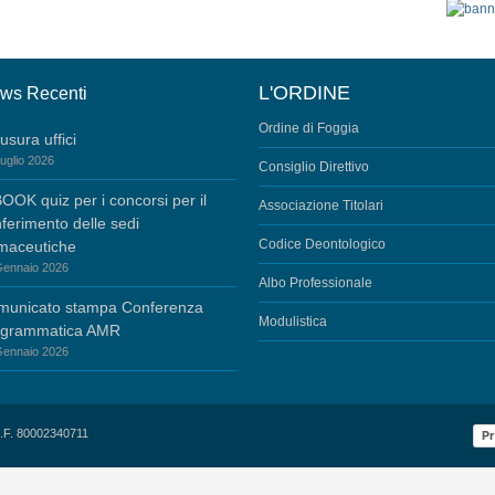
L'ORDINE
ws Recenti
Ordine di Foggia
usura uffici
uglio 2026
Consiglio Direttivo
OOK quiz per i concorsi per il
Associazione Titolari
ferimento delle sedi
Codice Deontologico
maceutiche
Gennaio 2026
Albo Professionale
municato stampa Conferenza
Modulistica
ogrammatica AMR
Gennaio 2026
 C.F. 80002340711
Pr