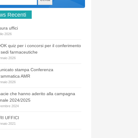
ws Recenti
ura uffici
lio 2026
OK quiz per i concorsi per il conferimento
e sedi farmaceutiche
nnaio 2026
nicato stampa Conferenza
rammatica AMR
nnaio 2026
acie che hanno aderito alla campagna
inale 2024/2025
vembre 2024
I UFFICI
nnaio 2021