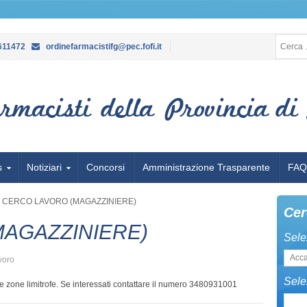
Ricerca 
611472
ordinefarmacistifg@pec.fofi.it
s
Notiziari
Concorsi
Amministrazione Trasparente
FA
/
CERCO LAVORO (MAGAZZINIERE)
Cer
AGAZZINIERE)
Selez
voro
Sele
a e zone limitrofe. Se interessati contattare il numero 3480931001