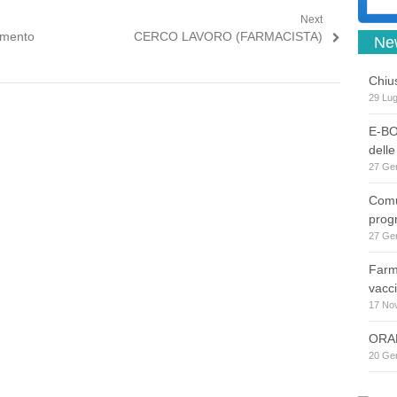
Next
rimento
Next post:
CERCO LAVORO (FARMACISTA)
Ne
Chius
29 Lug
E-BO
dell
27 Ge
Comu
prog
27 Ge
Farm
vacc
17 No
ORAR
20 Ge