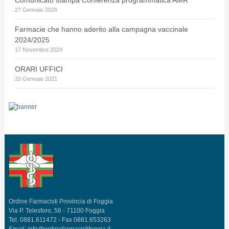
27 Gennaio 2026
Farmacie che hanno aderito alla campagna vaccinale
2024/2025
17 Novembre 2024
ORARI UFFICI
20 Gennaio 2021
Ordine Farmacisti Provincia di Foggia
Via P. Telesforo, 56 - 71100 Foggia
Tel. 0881.611472 - Fax 0881.653263
Email:
info@ordinefarmacistifoggia.it