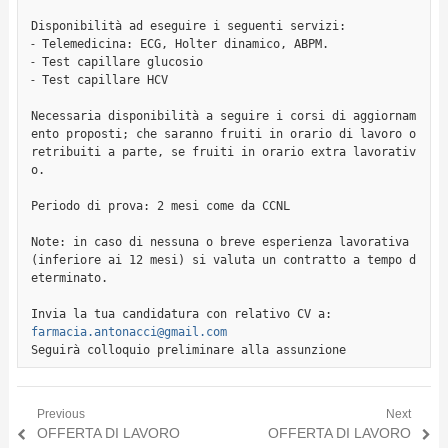
Disponibilità ad eseguire i seguenti servizi:

⁃ Telemedicina: ECG, Holter dinamico, ABPM.

⁃ Test capillare glucosio

⁃ Test capillare HCV

Necessaria disponibilità a seguire i corsi di aggiornam
ento proposti; che saranno fruiti in orario di lavoro o 
retribuiti a parte, se fruiti in orario extra lavorativ
o.

Periodo di prova: 2 mesi come da CCNL

Note: in caso di nessuna o breve esperienza lavorativa 
(inferiore ai 12 mesi) si valuta un contratto a tempo d
eterminato.

farmacia.antonacci@gmail.com
Seguirà colloquio preliminare alla assunzione
Previous
Next
Navigazione articoli
Previous post:
OFFERTA DI LAVORO
Next post:
OFFERTA DI LAVORO