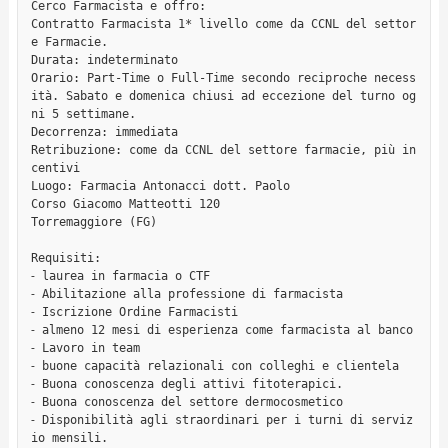
Cerco Farmacista e offro:

Contratto Farmacista 1* livello come da CCNL del settor
e Farmacie.

Durata: indeterminato

Orario: Part-Time o Full-Time secondo reciproche necess
ità. Sabato e domenica chiusi ad eccezione del turno og
ni 5 settimane.

Decorrenza: immediata

Retribuzione: come da CCNL del settore farmacie, più in
centivi

Luogo: Farmacia Antonacci dott. Paolo

Corso Giacomo Matteotti 120

Torremaggiore (FG)

Requisiti:

⁃ laurea in farmacia o CTF

⁃ Abilitazione alla professione di farmacista

⁃ Iscrizione Ordine Farmacisti

⁃ almeno 12 mesi di esperienza come farmacista al banco

⁃ Lavoro in team

⁃ buone capacità relazionali con colleghi e clientela

⁃ Buona conoscenza degli attivi fitoterapici.

⁃ Buona conoscenza del settore dermocosmetico

⁃ Disponibilità agli straordinari per i turni di serviz
io mensili.
